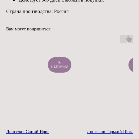
Страна производства: Россия
Вам могут понравиться:
В
НАЛИЧИИ
НАЛ
Лонгслив Синий Ирис
Лонгслив Горький Шокола