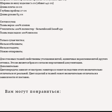
Ширина по низу изделия 71 см (обхват 142 см)
Длина плеча 20 см
Глубина проймы 27 см
Длина рукава 63 см
Состав и уход
Ткань верха: 100% хлопок
Утеплитель: 100% полиэстер - бельгийский Isosoft 150
Ткань подкладки: 100% вискоза
Только сухая чистка;
Нельзя отбеливать;
Нельзя гладить;
Можно отпаривать;
Для стоковых тканей свойственны утолщения нитей, единичные вкрапления нитей другого
оттенка. Это не является браком согласно нормативной документации.
Дополнительно
Цветопередача зависит от настроек монитора и может вследствие этого незначительно
отличаться от реальной. Цвет изделий и тканей может незначительно отличаться в
зависимости от поставок.
Вам могут понравиться: