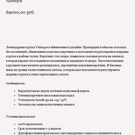
VATNIQUE
69000,00
руб.
Добавить в корзину
Легендарная куртка Vatnique в обновленном дизайне. Пропорции и объемы остались
без изменений, обновления коснулись воротника и возможности регулировки ширины
куртки в районе талии. Воротник стал шире, появилась съемная деталь на кнопках,
которая держит его в поднятом положении и защищает от ветра. Листочки нижних
карманов тоже немного расширились, гармонично дополняя воротник. В боковых
швах на уровне талии появилась деталь, которая дает возможность регулировать
ширину куртки и мягко приталивать силуэт.
Особенности:
Бархатистая на ощупь плотная хлопковая фланель
Стеганая вручную вискозная подкладка
Утеплитель Isosoft 150 на +15/-15°C
Застежка на минималистичные кнопки
Условия предзаказа:
100% предоплата
Срок изготовления 2-3 недели
Для оформления предзаказа с нестандартным запросом напишите нам в