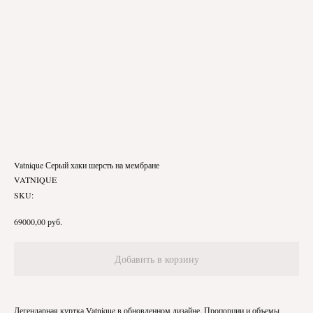
Vatnique Серый хаки шерсть на мембране
VATNIQUE
SKU:
руб.
69000,00
Добавить в корзину
Легендарная куртка Vatnique в обновленном дизайне. Пропорции и объемы