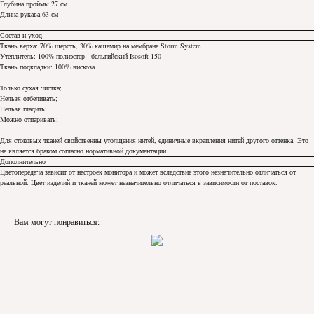
Глубина проймы 27 см
Длина рукава 63 см
Состав и уход
Ткань верха: 70% шерсть, 30% кашемир на мембране Storm System
Утеплитель: 100% полиэстер - бельгийский Isosoft 150
Ткань подкладки: 100% вискоза
Только сухая чистка;
Нельзя отбеливать;
Нельзя гладить;
Можно отпаривать;
Для стоковых тканей свойственны утолщения нитей, единичные вкрапления нитей другого оттенка. Это
не является браком согласно нормативной документации.
Дополнительно
Цветопередача зависит от настроек монитора и может вследствие этого незначительно отличаться от
реальной. Цвет изделий и тканей может незначительно отличаться в зависимости от поставок.
Вам могут понравиться: