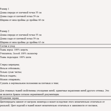
Размер 1
Длина спереди от плечевой точки 55 см
Длина сзади от плечевой точки 59 см
Ширина от низа проймы до проймы 60 см
Размер 2
Длина спереди от плечевой точки 55 см
Длина сзади от плечевой точки 59 см
Ширина от низа проймы до проймы 63 см
Состав и уход
Ткань верха: 100% шерсть
Утеплитель: Isosoft 100% полиэстер
Ткань подкладки: 100% шелк
Стирка запрещена;
Нельзя отбеливать;
Только сухая чистка;
Нельзя гладить;
Можно отпаривать;
Сушить в вертикальном положении на плечиках в тени;
Для стоковых тканей свойственны утолщения нитей, единичные вкрапления нитей другого оттенка. Это
не является браком согласно нормативной документации.
Искажение экрана
Цветопередача зависит от настроек монитора и может вследствие этого незначительно отличаться от
реальной. Цвет изделий и тканей может незначительно отличаться в зависимости от поставок.