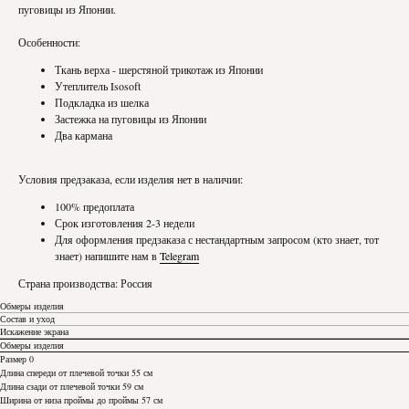
пуговицы из Японии.
Особенности:
Ткань верха - шерстяной трикотаж из Японии
Утеплитель Isosoft
Подкладка из шелка
Застежка на пуговицы из Японии
Два кармана
Условия предзаказа, если изделия нет в наличии:
100% предоплата
Срок изготовления 2-3 недели
Для оформления предзаказа с нестандартным запросом (кто знает, тот
знает) напишите нам в
Telegram
Страна производства: Россия
Обмеры изделия
Состав и уход
Искажение экрана
Обмеры изделия
Размер 0
Длина спереди от плечевой точки 55 см
Длина сзади от плечевой точки 59 см
Ширина от низа проймы до проймы 57 см