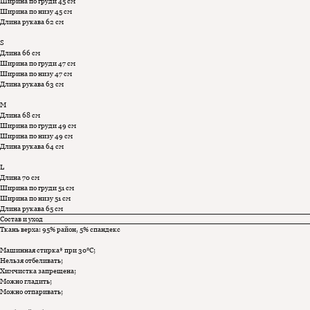
Ширина по груди 45 см
Ширина по низу 45 см
Длина рукава 62 см
S
Длина 66 см
Ширина по груди 47 см
Ширина по низу 47 см
Длина рукава 63 см
M
Длина 68 см
Ширина по груди 49 см
Ширина по низу 49 см
Длина рукава 64 см
L
Длина 70 см
Ширина по груди 51 см
Ширина по низу 51 см
Длина рукава 65 см
Состав и уход
Ткань верха: 95% район, 5% спандекс
Машинная стирка* при 30°C;
Нельзя отбеливать;
Химчистка запрещена;
Можно гладить;
Можно отпаривать;