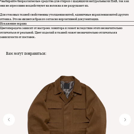
*выбирайте биоразлагаемые средства для стирки с щадящими натуральными ПАВ, так как
они не агрессивно воздействуют на волокна и не разрушают их.
Для стоковых тканей свойственны утолщения нитей, единичные вкрапления нитей другого
оттенка. Это не является браком согласно нормативной документации.
Искажение экрана
Цветопередача зависит от настроек монитора и может вследствие этого незначительно
отличаться от реальной. Цвет изделий и тканей может незначительно отличаться в
зависимости от поставок.
Вам могут понравиться: