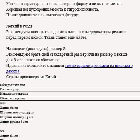
Мягкая и структурная ткань, не теряет форму и не вытягивается.
Хорошая воздухопроницаемость и гигроскопичность.
Принт дополнительно вытягивет фигуру.
Легкий в уходе.
Рекомендуем постирать изделие в машинке на деликатном режиме
перед первой ноской. Ткань станет еще мягче.
На модели (рост 175 см) размер S.
Рекомендуем брать свой стандартный размер или на размер меньше
для более плотного облегания.
Идеально в комплекте с нашими
темно-серыми джинсами из японского
денима.
Страна производства: Китай
Обмеры изделия
Состав и уход
Искажение экрана
Обмеры изделия
ХХS
Длина 62 см
Ширина по груди 43 см
Ширина по низу 43 см
Длина рукава 61 см
XS
Длина 64 см