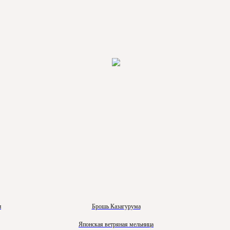
и
Брошь Казагурума
Японская ветряная мельница