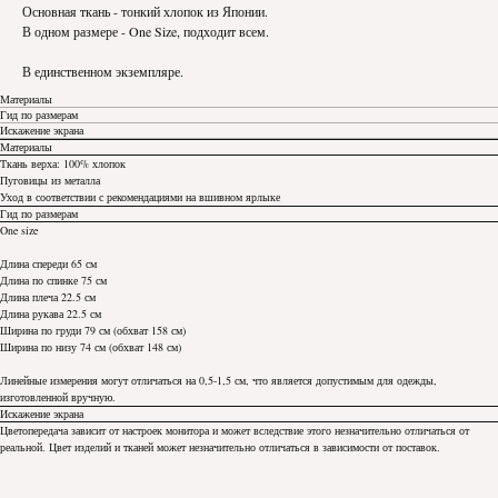
Основная ткань - тонкий хлопок из Японии.
В одном размере - One Size, подходит всем.
В единственном экземпляре.
Материалы
Гид по размерам
Искажение экрана
Материалы
Ткань верха: 100% хлопок
Пуговицы из металла
Уход в соответствии с рекомендациями на вшивном ярлыке
Гид по размерам
One size
Длина спереди 65 см
Длина по спинке 75 см
Длина плеча 22.5 см
Длина рукава 22.5 см
Ширина по груди 79 см (обхват 158 см)
Ширина по низу 74 см (обхват 148 см)
Линейные измерения могут отличаться на 0,5-1,5 см, что является допустимым для одежды,
изготовленной вручную.
Искажение экрана
Цветопередача зависит от настроек монитора и может вследствие этого незначительно отличаться от
реальной. Цвет изделий и тканей может незначительно отличаться в зависимости от поставок.