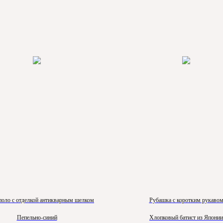
поло с отделкой антикварным шелком
Рубашка с коротким рукаво
Пепельно-синий
Хлопковый батист из Японии