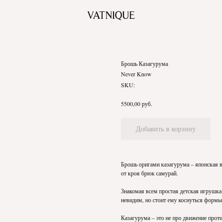
Брошь Казагурума
Never Know
SKU:
руб.
5500,00
Добавить в корзину
Брошь оригами казагурума – японская в
от кроя брюк самурай.
Знакомая всем простая детская игрушка 
невидим, но стоит ему коснуться формы
Казагурума – это не про движение проти