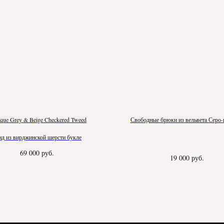
ique Grey & Beige Checkered Tweed
Свободные брюки из вельвета Серо-
ид из вирджинской шерсти букле
69 000
руб.
19 000
руб.