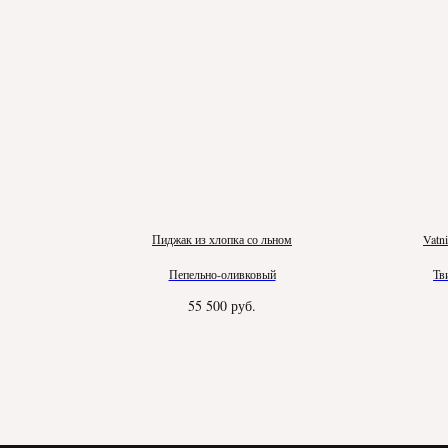
Пиджак из хлопка со льном
Vatn
Пепельно-оливковый
Тв
55 500
руб.