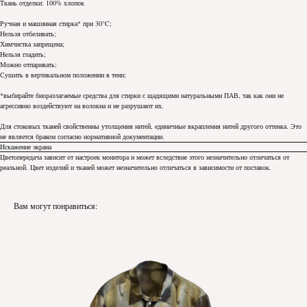
Ткань отделки: 100% хлопок
Ручная и машинная стирка* при 30°C;
Нельзя отбеливать;
Химчистка запрещена;
Нельзя гладить;
Можно отпаривать;
Сушить в вертикальном положении в тени;
*выбирайте биоразлагаемые средства для стирки с щадящими натуральными ПАВ, так как они не
агрессивно воздействуют на волокна и не разрушают их.
Для стоковых тканей свойственны утолщения нитей, единичные вкрапления нитей другого оттенка. Это
не является браком согласно нормативной документации.
Искажение экрана
Цветопередача зависит от настроек монитора и может вследствие этого незначительно отличаться от
реальной. Цвет изделий и тканей может незначительно отличаться в зависимости от поставок.
Вам могут понравиться: