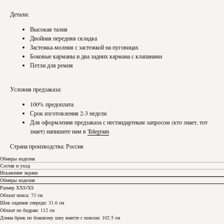
Детали:
Высокая талия
Двойная передняя складка
Застежка-молния с застежкой на пуговицах
Боковые карманы и два задних кармана c клапанами
Петли для ремня
Условия предзаказа:
100% предоплата
Срок изготовления 2-3 недели
Для оформления предзаказа с нестандартным запросом (кто знает, тот
знает) напишите нам в
Telegram
Страна производства: Россия
Обмеры изделия
Состав и уход
Искажение экрана
Обмеры изделия
Размер XXS/XS
Обхват пояса: 73 см
Шов сидения спереди: 31.6 см
Обхват по бедрам: 112 см
Длина брюк по боковому шву вместе с поясом: 102.5 см