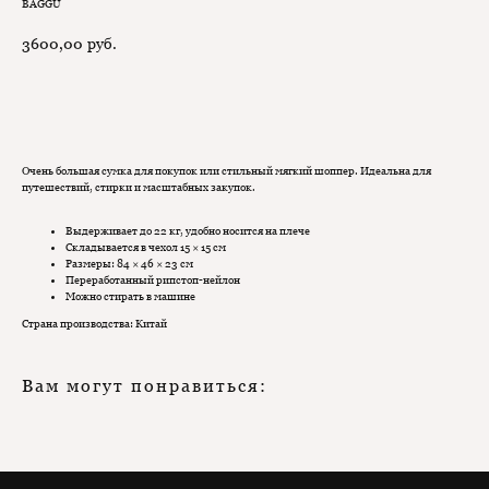
BAGGU
3600,00
руб.
Добавить в корзину
Очень большая сумка для покупок или стильный мягкий шоппер. Идеальна для
путешествий, стирки и масштабных закупок.
Выдерживает до 22 кг, удобно носится на плече
Складывается в чехол 15 × 15 см
Размеры: 84 × 46 × 23 см
Переработанный рипстоп-нейлон
Можно стирать в машине
Страна производства: Китай
Вам могут понравиться: