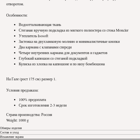
отворотом.
Особенности:
Водоотталкивающая ткань
Стеганая вручную подкладка из мягкого полиэстера со стока Moncler
Утеплитель Isosoft
Застежка на двухзамковую молнию и минималистичные кнопки
Два кармана с клапанами спереди
Четыре внутренних кармана для документов и гаджетов
Глубокий капюшон со стеганой подкладкой
Кулиска из хлопка на капюшоне и по низу бомбюшона
На Гале (рост 175 см) размер 1.
Условия предзаказа:
100% предоплата
Срок изготовления 2-3 недели
Страна производства: Россия
Weight: 1000 g
Обмеры изделия
Состав и уход
Искажение экрана