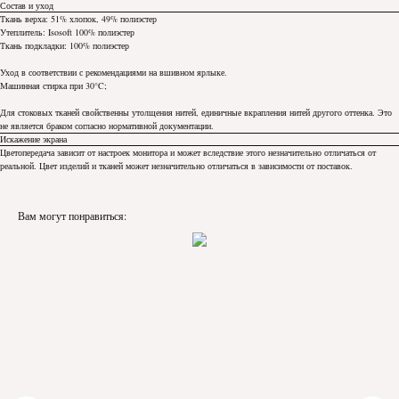
Состав и уход
Ткань верха: 51% хлопок, 49% полиэстер
Утеплитель: Isosoft 100% полиэстер
Ткань подкладки: 100% полиэстер
Уход в соответствии с рекомендациями на вшивном ярлыке.
Машинная стирка при 30°C;
Для стоковых тканей свойственны утолщения нитей, единичные вкрапления нитей другого оттенка. Это
не является браком согласно нормативной документации.
Искажение экрана
Цветопередача зависит от настроек монитора и может вследствие этого незначительно отличаться от
реальной. Цвет изделий и тканей может незначительно отличаться в зависимости от поставок.
Вам могут понравиться: